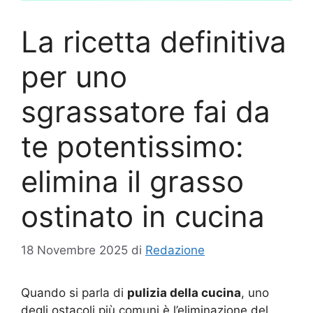
La ricetta definitiva
per uno
sgrassatore fai da
te potentissimo:
elimina il grasso
ostinato in cucina
18 Novembre 2025
di
Redazione
Quando si parla di
pulizia della cucina
, uno
degli ostacoli più comuni è l’eliminazione del