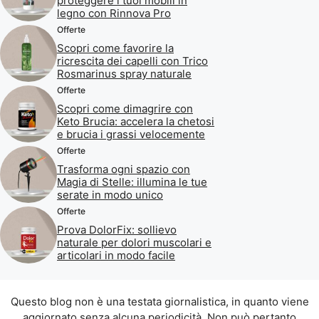
proteggere i tuoi mobili in
legno con Rinnova Pro
Offerte
Scopri come favorire la
ricrescita dei capelli con Trico
Rosmarinus spray naturale
Offerte
Scopri come dimagrire con
Keto Brucia: accelera la chetosi
e brucia i grassi velocemente
Offerte
Trasforma ogni spazio con
Magia di Stelle: illumina le tue
serate in modo unico
Offerte
Prova DolorFix: sollievo
naturale per dolori muscolari e
articolari in modo facile
Questo blog non è una testata giornalistica, in quanto viene
aggiornato senza alcuna periodicità. Non può pertanto