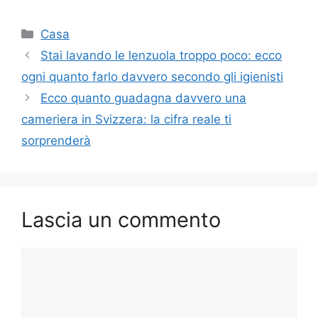
Categorie
Casa
Stai lavando le lenzuola troppo poco: ecco
ogni quanto farlo davvero secondo gli igienisti
Ecco quanto guadagna davvero una
cameriera in Svizzera: la cifra reale ti
sorprenderà
Lascia un commento
Commento