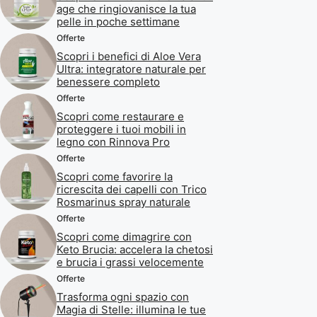
age che ringiovanisce la tua
pelle in poche settimane
Offerte
Scopri i benefici di Aloe Vera
Ultra: integratore naturale per
benessere completo
Offerte
Scopri come restaurare e
proteggere i tuoi mobili in
legno con Rinnova Pro
Offerte
Scopri come favorire la
ricrescita dei capelli con Trico
Rosmarinus spray naturale
Offerte
Scopri come dimagrire con
Keto Brucia: accelera la chetosi
e brucia i grassi velocemente
Offerte
Trasforma ogni spazio con
Magia di Stelle: illumina le tue